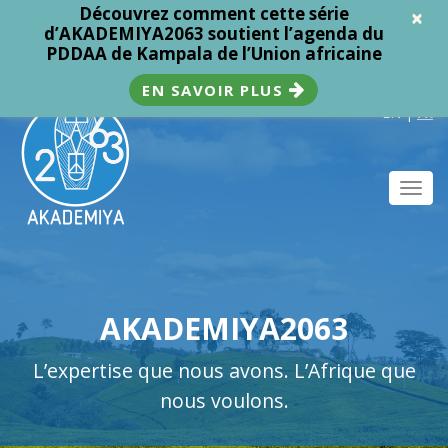
Découvrez comment cette série
×
d’AKADEMIYA2063 soutient l’agenda du
PDDAA de Kampala de l’Union africaine
EN SAVOIR PLUS
EN
|
FR
Toggl
navig
AKADEMIYA2063
L’expertise que nous avons. L’Afrique que
nous voulons.